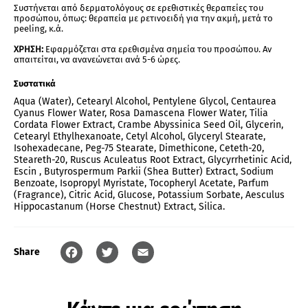
Συστήνεται από δερματολόγους σε ερεθιστικές θεραπείες του
προσώπου, όπως: θεραπεία με ρετινοειδή για την ακμή, μετά το
peeling, κ.ά.
ΧΡΗΣΗ:
Εφαρμόζεται στα ερεθισμένα σημεία του προσώπου. Αν
απαιτείται, να ανανεώνεται ανά 5-6 ώρες.
Συστατικά
Αqua (Water), Cetearyl Alcohol, Pentylene Glycol, Centaurea
Cyanus Flower Water, Rosa Damascena Flower Water, Tilia
Cordata Flower Extract, Crambe Abyssinica Seed Oil, Glycerin,
Cetearyl Ethylhexanoate, Cetyl Alcohol, Glyceryl Stearate,
Isohexadecane, Peg-75 Stearate, Dimethicone, Ceteth-20,
Steareth-20, Ruscus Aculeatus Root Extract, Glycyrrhetinic Acid,
Escin , Butyrospermum Parkii (Shea Butter) Extract, Sodium
Benzoate, Isopropyl Myristate, Tocopheryl Acetate, Parfum
(Fragrance), Citric Acid, Glucose, Potassium Sorbate, Aesculus
Hippocastanum (Horse Chestnut) Extract, Silica.
Share
Facebook
Twitter
Email