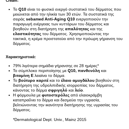
Cream:
Το
Q10
είναι το φυσικό ενεργό συστατικό του δέρματος που
μειώνεται από την ηλικία των 30 ετών. Τα συστατικά της
σειράς
sebamed Anti-Aging Q10
ενεργοποιούν την
παραγωγή ενέργειας των κυττάρων του δέρματος και
βοηθούν στη διατήρηση της
απαλότητας
και της
ελαστικότητας
του δέρματος. Χρησιμοποιώντας την
τακτικά, η κρέμα προστατεύει από την πρόωρη γήρανση του
δέρματος.
Χαρακτηριστικά:
79% λιγότερα σημάδια γήρανσης σε 28 ημέρες*
Το σύμπλοκο περιποίησης με
Q10, πανθενόλη
και
βιταμίνη Ε
λειαίνει το δέρμα.
Το
βούτυρο καριτέ
και το
έλαιο αμυγδάλου
βοηθούν στη
διατήρηση της υδρολιπιδικής ισορροπίας του δέρματος,
κάνοντας το δέρμα
σφριγηλό
και
λείο
.
Η φόρμουλα με
φυτοστερόλες
από ελαιοκράμβη
καταπραΰνει το δέρμα και δεσμεύει την υγρασία,
βελτιώνοντας την ικανότητα διατήρησης της υγρασίας του
δέρματος.
*Dermatological Dept. Univ., Mainz 2015