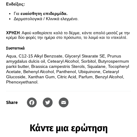
Ενδείξεις:
Για
ευαίσθητη επιδερμίδα.
Δερματολογικά / Κλινικά ελεγμένο.
ΧΡΗΣΗ
: Αφού καθαρίσετε καλά το δέρμα, κάντε απαλό μασάζ με την
κρέμα δύο φορές την ημέρα στο πρόσωπο, το λαιμό και το ντεκολτέ.
Συστατικά
Aqua, C12-15 Alkyl Benzoate, Glyceryl Stearate SE, Prunus
amygdalus dulcis oil, Cetearyl Alcohol, Sorbitol, Butyrospermum
parkii butter, Brassica campestris Sterols, Squalane, Tocopheryl
Acetate, Behenyl Alcohol, Panthenol, Ubiquinone, Cetearyl
Glucoside, Xanthan Gum, Citric Acid, Parfum, Benzyl Alcohol,
Phenoxyethanol.
Share
Facebook
Twitter
Email
Κάντε μια ερώτηση