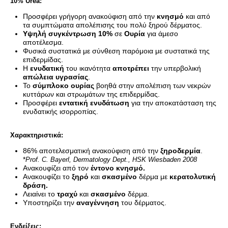
10% Urea:
Προσφέρει γρήγορη ανακούφιση από την
κνησμό
και από
τα συμπτώματα απολέπισης του πολύ ξηρού δέρματος.
Υψηλή
συγκέντρωση 10%
σε
Ουρία
για άμεσο
αποτέλεσμα.
Φυσικά συστατικά με σύνθεση παρόμοια με συστατικά της
επιδερμίδας.
Η
ενυδατική
του ικανότητα
αποτρέπει
την υπερβολική
απώλεια υγρασίας
.
Το
σύμπλοκο ουρίας
βοηθά στην απολέπιση των νεκρών
κυττάρων και στρωμάτων της επιδερμίδας.
Προσφέρει
εντατική ενυδάτωση
για την αποκατάσταση της
ενυδατικής ισορροπίας.
Χαρακτηριστικά:
86% αποτελεσματική ανακούφιση από την
ξηροδερμία
.
*
Prof. C. Bayerl, Dermatology Dept., HSK Wiesbaden 2008
Ανακουφίζει από τον
έντονο κνησμό.
Ανακουφίζει το
ξηρό
και
σκασμένο
δέρμα με
κερατολυτική
δράση.
Λειαίνει το
τραχύ
και
σκασμένο
δέρμα.
Υποστηρίζει την
αναγέννηση
του δέρματος.
Ενδείξεις: