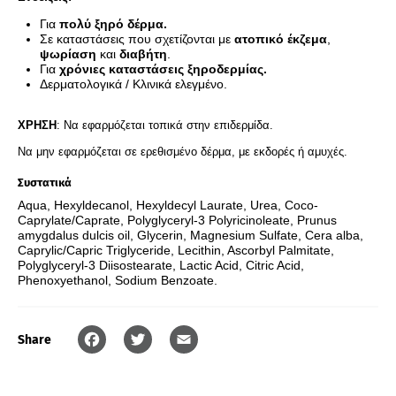
Για
πολύ ξηρό δέρμα.
Σε καταστάσεις που σχετίζονται με
ατοπικό έκζεμα
,
ψωρίαση
και
διαβήτη
.
Για
χρόνιες καταστάσεις ξηροδερμίας.
Δερματολογικά / Κλινικά ελεγμένο.
ΧΡΗΣΗ
:
Να εφαρμόζεται τοπικά στην επιδερμίδα.
Nα μην εφαρμόζεται σε ερεθισμένο δέρμα, με εκδορές ή αμυχές.
Συστατικά
Aqua, Hexyldecanol, Hexyldecyl Laurate, Urea, Coco-
Caprylate/Caprate, Polyglyceryl-3 Polyricinoleate, Prunus
amygdalus dulcis oil, Glycerin, Magnesium Sulfate, Cera alba,
Caprylic/Capric Triglyceride, Lecithin, Ascorbyl Palmitate,
Polyglyceryl-3 Diisostearate, Lactic Acid, Citric Acid,
Phenoxyethanol, Sodium Benzoate.
Share
Facebook
Twitter
Email